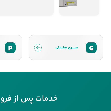
P
G
ســــــری صنــعتی
خدمات پس از فرو