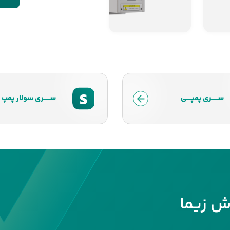
S
ســــــری پمپـــــی
ســــــری سولار پمپ
ش زیما