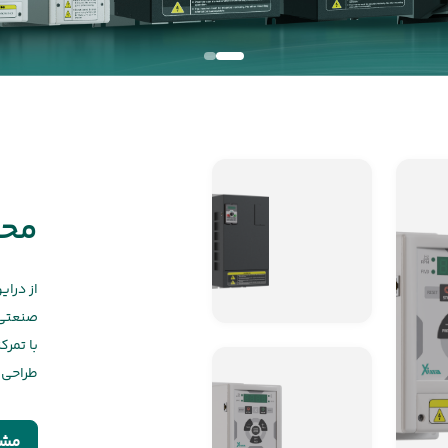
محص
از درا
صنعتی، 
با تمر
طراحی 
مشا