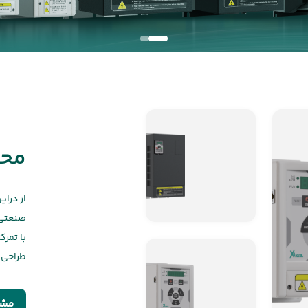
محص
از درا
صنعتی، 
با تمر
طراحی 
مشا