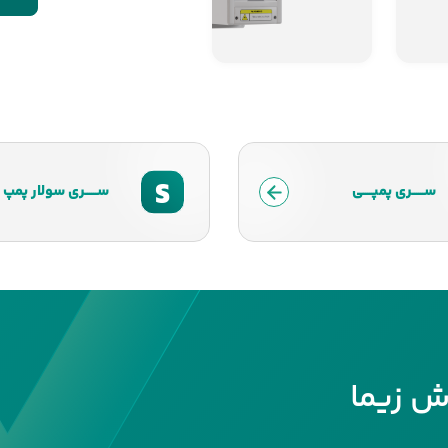
S
ســــــری پمپـــــی
ســــــری سولار پمپ
ش زیما