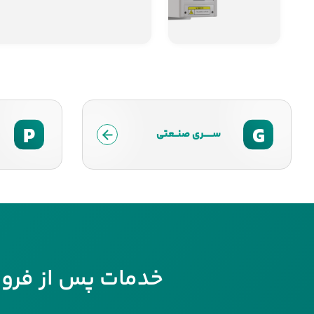
P
G
ســــــری صنــعتی
خدمات پس از فرو